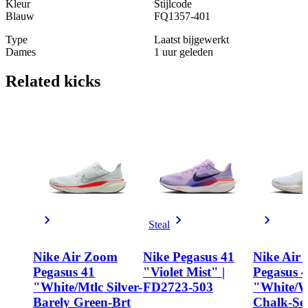
Kleur
Stijlcode
Blauw
FQ1357-401
Type
Laatst bijgewerkt
Dames
1 uur geleden
Related
kicks
Steal
Nike Air Zoom
Nike Pegasus 41
Nike Air
Pegasus 41
"Violet Mist" |
Pegasus 
"White/Mtlc Silver-
FD2723-503
"White/W
Barely Green-Brt
Chalk-Sea