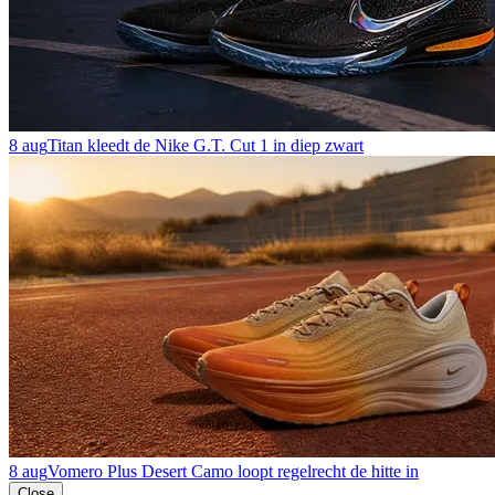
8 aug
Titan kleedt de Nike G.T. Cut 1 in diep zwart
8 aug
Vomero Plus Desert Camo loopt regelrecht de hitte in
Close