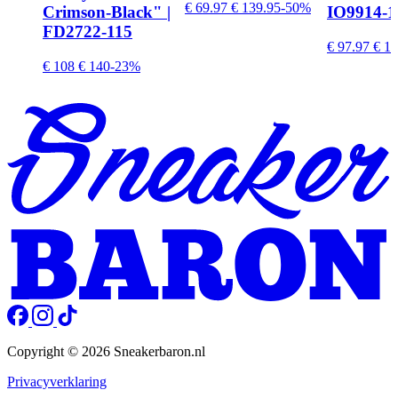
€ 69.97
€ 139.95
-50%
Crimson-Black" |
IO9914-1
FD2722-115
€ 97.97
€ 13
€ 108
€ 140
-23%
Copyright © 2026 Sneakerbaron.nl
Privacyverklaring