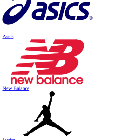
Asics
New Balance