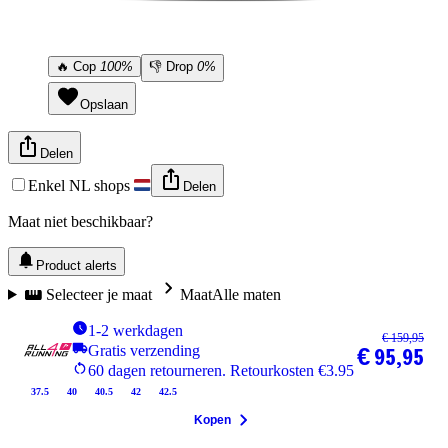
🔥
Cop
100%
👎
Drop
0%
Opslaan
Delen
Enkel NL shops
Delen
Maat niet beschikbaar?
Product alerts
Selecteer je maat
Maat
Alle maten
1-2 werkdagen
€ 159,95
Gratis verzending
€ 95,95
60 dagen retourneren. Retourkosten €3.95
37.5
40
40.5
42
42.5
Kopen