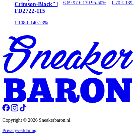
€ 69.97
€ 139.95
-50%
€ 70
€ 139.
Crimson-Black" |
FD2722-115
€ 108
€ 140
-23%
Copyright © 2026 Sneakerbaron.nl
Privacyverklaring