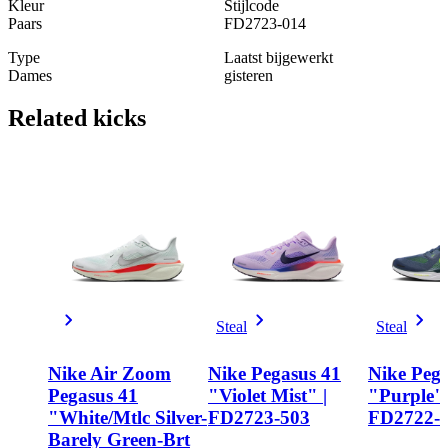
Kleur
Stijlcode
Paars
FD2723-014
Type
Laatst bijgewerkt
Dames
gisteren
Related
kicks
Steal
Steal
Nike Air Zoom
Nike Pegasus 41
Nike Pega
Pegasus 41
"Violet Mist" |
"Purple" 
"White/Mtlc Silver-
FD2723-503
FD2722-
Barely Green-Brt