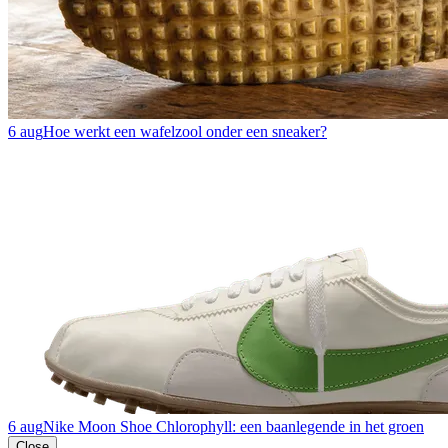
6 aug
Hoe werkt een wafelzool onder een sneaker?
6 aug
Nike Moon Shoe Chlorophyll: een baanlegende in het groen
Close