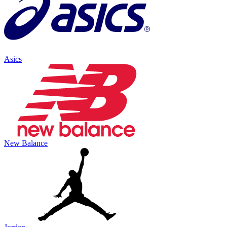
Asics
New Balance