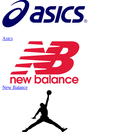
Asics
New Balance