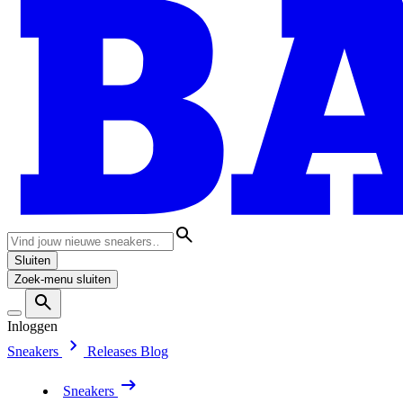
Sluiten
Zoek-menu sluiten
Inloggen
Sneakers
Releases
Blog
Sneakers