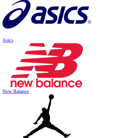
Asics
New Balance