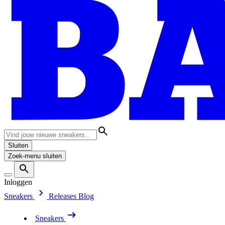
Sluiten
Zoek-menu sluiten
Inloggen
Sneakers
Releases
Blog
Sneakers