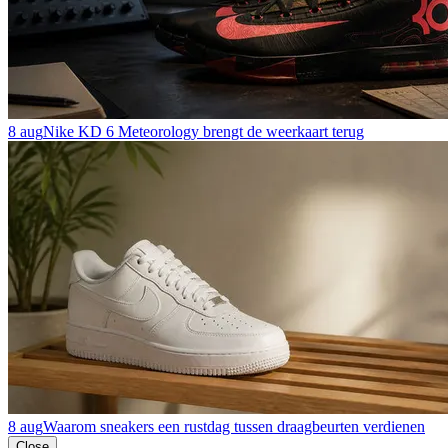
8 aug
Nike KD 6 Meteorology brengt de weerkaart terug
8 aug
Waarom sneakers een rustdag tussen draagbeurten verdienen
Close