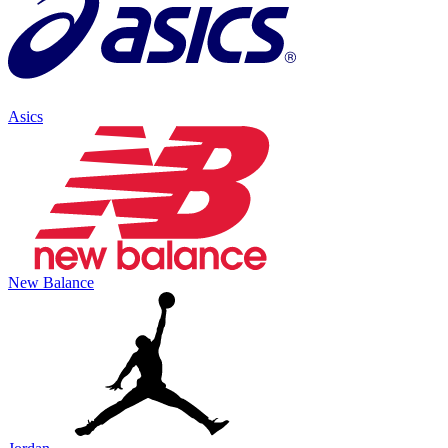
Asics
New Balance