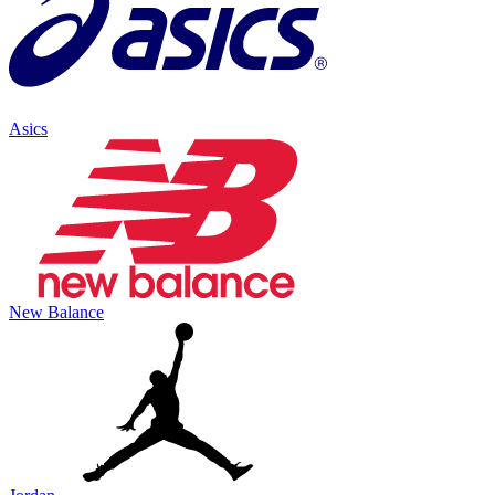
Asics
New Balance