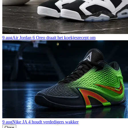
9 aug
Air Jordan 6 Oreo draait het koekjesrecept om
9 aug
Nike JA 4 houdt verdedigers wakker
Close