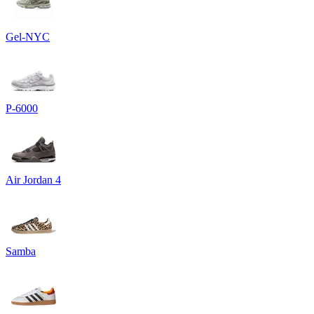
Gel-NYC
P-6000
Air Jordan 4
Samba