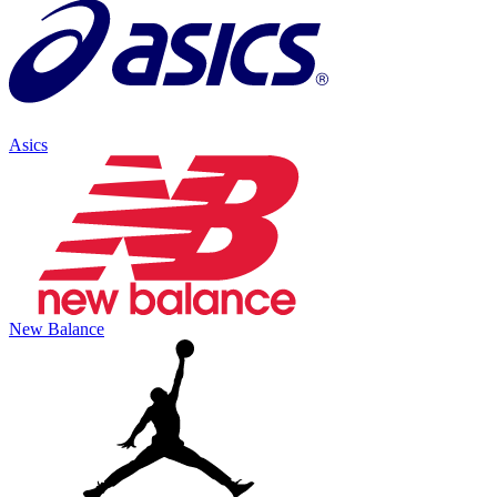
Asics
New Balance