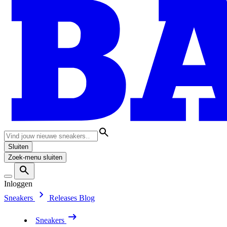
Sluiten
Zoek-menu sluiten
Inloggen
Sneakers
Releases
Blog
Sneakers