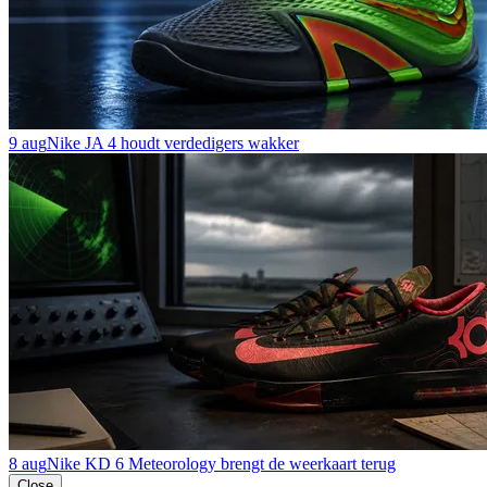
9 aug
Nike JA 4 houdt verdedigers wakker
8 aug
Nike KD 6 Meteorology brengt de weerkaart terug
Close