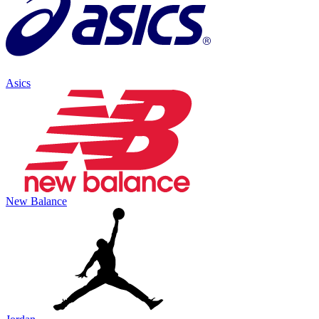
Asics
New Balance