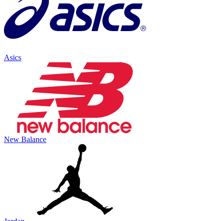
Asics
New Balance