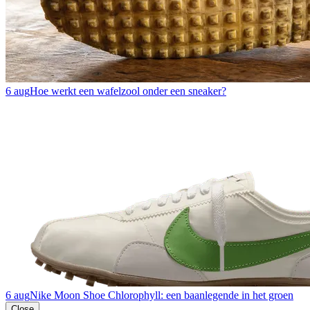
6 aug
Hoe werkt een wafelzool onder een sneaker?
6 aug
Nike Moon Shoe Chlorophyll: een baanlegende in het groen
Close