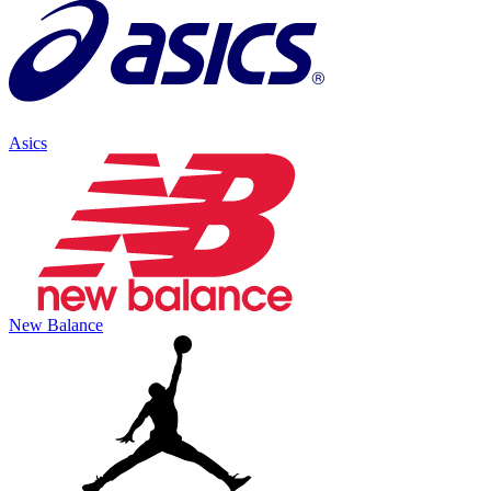
Asics
New Balance