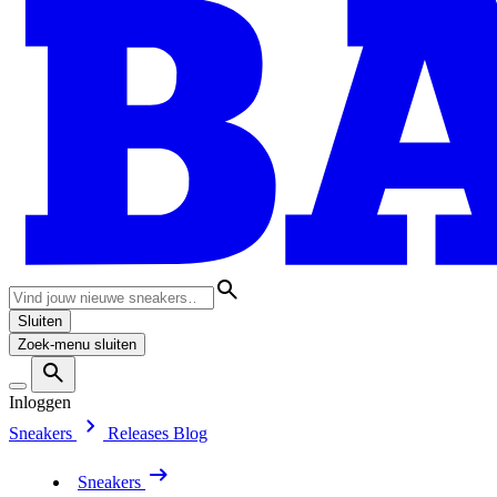
Sluiten
Zoek-menu sluiten
Inloggen
Sneakers
Releases
Blog
Sneakers