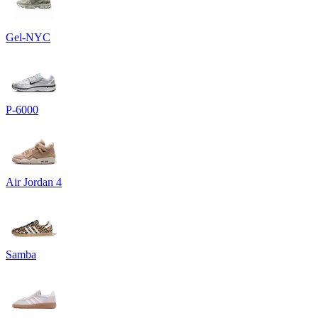
Gel-NYC
P-6000
Air Jordan 4
Samba