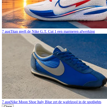
7 aug
Titan geeft de Nike G.T. Cut 1 een marmeren afwerking
7 aug
Nike Moon Shoe Italy Blue zet de wafelzool in de spotlights
Close