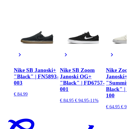
Nike SB Janoski+
Nike SB Zoom
Nike Zoo
"Black" | FN5893-
Janoski OG+
Janoski+
003
"Black" | FD6757-
"Summit 
001
Black" |
€ 84.99
100
€ 84.95
€ 94.95
-11%
€ 64.95
€ 94