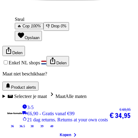
Steal
🔥
Cop
100%
👎
Drop
0%
Opslaan
Delen
Enkel NL shops
Delen
Maat niet beschikbaar?
Product alerts
Selecteer je maat
Maat
Alle maten
3-5
€ 69,95
€6,90 - Gratis vanaf €99
€ 34,95
21 dag returns. Returns at your own costs
36
36.5
38
39
40
Kopen