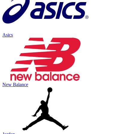
Asics
New Balance