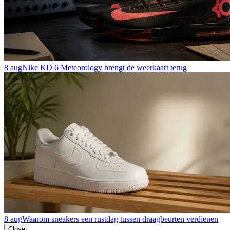
8 aug
Nike KD 6 Meteorology brengt de weerkaart terug
8 aug
Waarom sneakers een rustdag tussen draagbeurten verdienen
Close