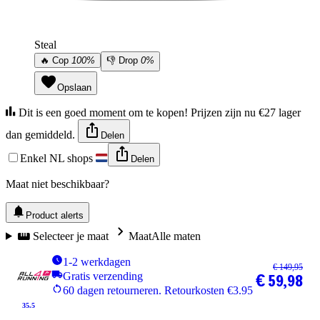
Steal
🔥
Cop
100%
👎
Drop
0%
Opslaan
Dit is een goed moment om te kopen! Prijzen zijn nu €27 lager
dan gemiddeld.
Delen
Enkel NL shops
Delen
Maat niet beschikbaar?
Product alerts
Selecteer je maat
Maat
Alle maten
1-2 werkdagen
€ 149,95
Gratis verzending
€ 59,98
60 dagen retourneren. Retourkosten €3.95
35.5