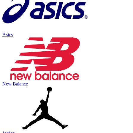
Asics
New Balance