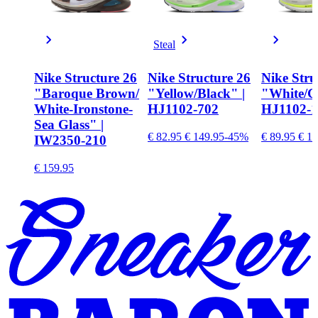
Steal
Nike Structure 26
Nike Structure 26
Nike Stru
"Baroque Brown/
"Yellow/Black" |
"White/G
White-Ironstone-
HJ1102-702
HJ1102-1
Sea Glass" |
€ 82.95
€ 149.95
-45%
€ 89.95
€ 13
IW2350-210
€ 159.95