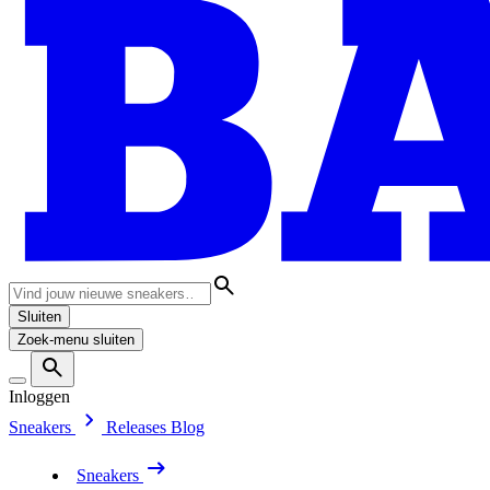
Sluiten
Zoek-menu sluiten
Inloggen
Sneakers
Releases
Blog
Sneakers