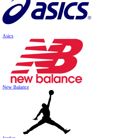
Asics
New Balance