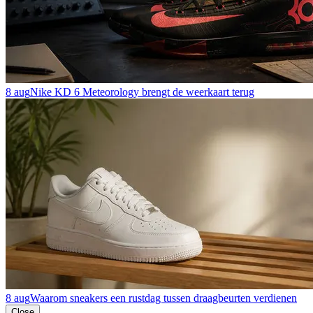
8 aug
Nike KD 6 Meteorology brengt de weerkaart terug
8 aug
Waarom sneakers een rustdag tussen draagbeurten verdienen
Close