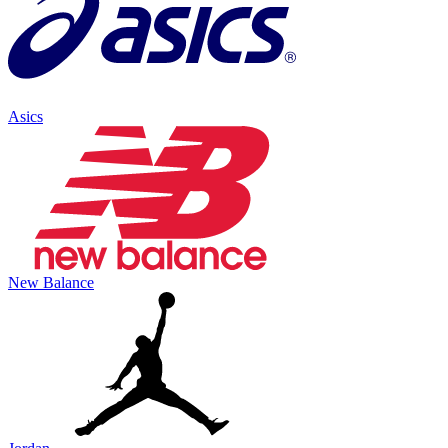
Asics
New Balance