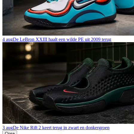
4 aug
De LeBron XXIII haalt een wilde PE uit 2009 terug
3 aug
De Nike Rift 2 keert terug in zwart en donkergroen
Close