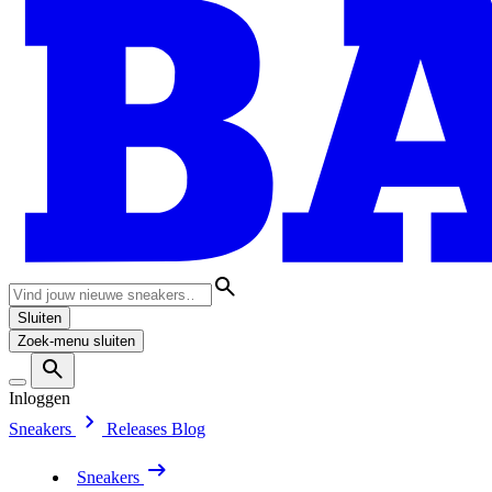
Sluiten
Zoek-menu sluiten
Inloggen
Sneakers
Releases
Blog
Sneakers