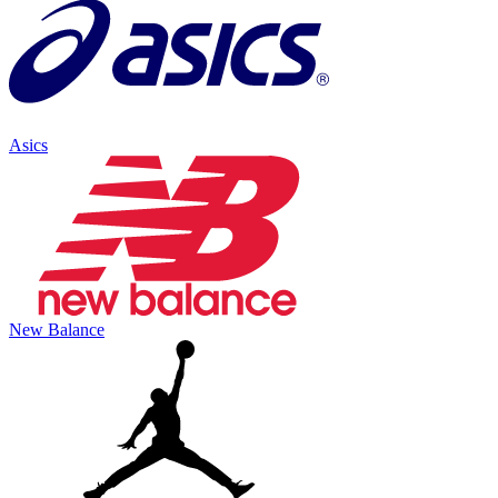
Asics
New Balance