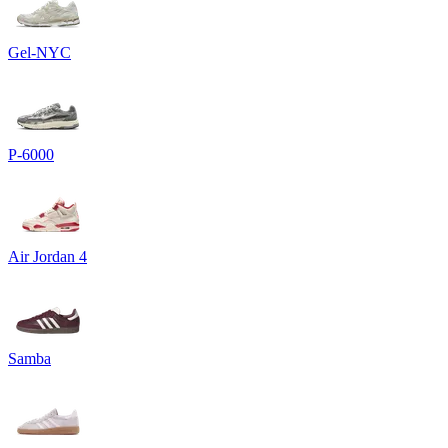
Gel-NYC
P-6000
Air Jordan 4
Samba