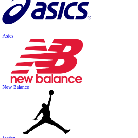
Asics
New Balance