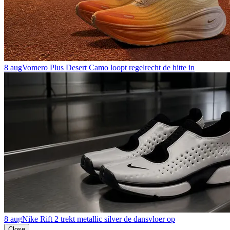
8 aug
Vomero Plus Desert Camo loopt regelrecht de hitte in
8 aug
Nike Rift 2 trekt metallic silver de dansvloer op
Close