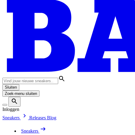
Sluiten
Zoek-menu sluiten
Inloggen
Sneakers
Releases
Blog
Sneakers