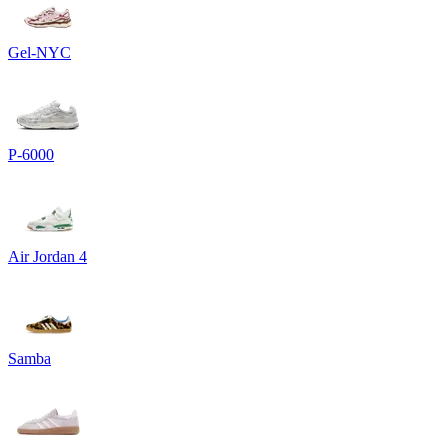
Gel-NYC
P-6000
Air Jordan 4
Samba