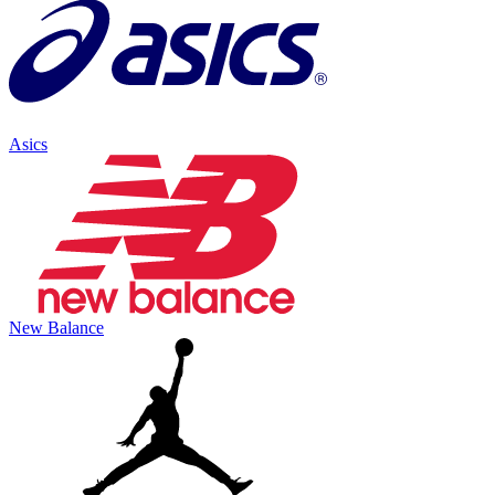
Asics
New Balance