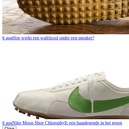
6 aug
Hoe werkt een wafelzool onder een sneaker?
6 aug
Nike Moon Shoe Chlorophyll: een baanlegende in het groen
Close