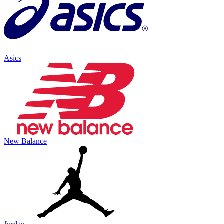
Asics
New Balance