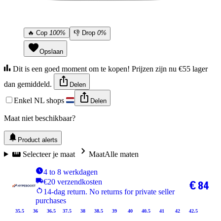
🔥
Cop
100%
👎
Drop
0%
Opslaan
Dit is een goed moment om te kopen! Prijzen zijn nu €55 lager
dan gemiddeld.
Delen
Enkel NL shops
Delen
Maat niet beschikbaar?
Product alerts
Selecteer je maat
Maat
Alle maten
4 to 8 werkdagen
€20 verzendkosten
€ 84
14-dag return. No returns for private seller
purchases
35.5
36
36.5
37.5
38
38.5
39
40
40.5
41
42
42.5