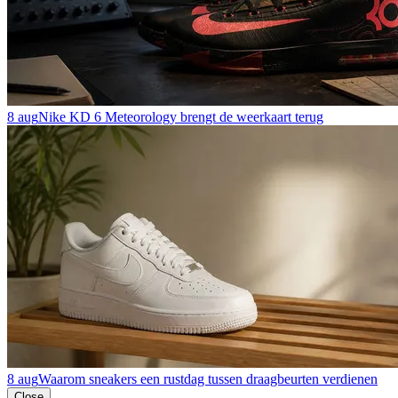
8 aug
Nike KD 6 Meteorology brengt de weerkaart terug
8 aug
Waarom sneakers een rustdag tussen draagbeurten verdienen
Close