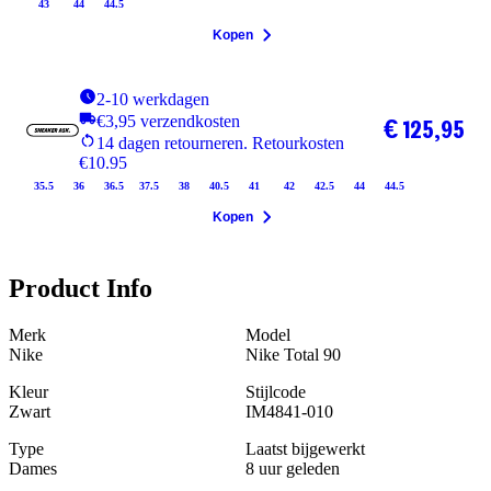
43
44
44.5
Kopen
2-10 werkdagen
€3,95 verzendkosten
€ 125,95
14 dagen retourneren. Retourkosten
€10.95
35.5
36
36.5
37.5
38
40.5
41
42
42.5
44
44.5
Kopen
Product Info
Merk
Model
Nike
Nike Total 90
Kleur
Stijlcode
Zwart
IM4841-010
Type
Laatst bijgewerkt
Dames
8 uur geleden