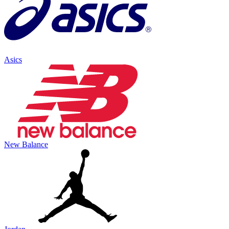
Asics
New Balance