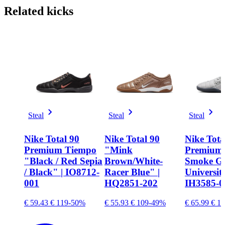
Related
kicks
Steal
Steal
Steal
Nike Total 90
Nike Total 90
Nike Tota
Premium Tiempo
"Mink
Premium
"Black / Red Sepia
Brown/White-
Smoke Gr
/ Black" | IO8712-
Racer Blue" |
Universit
001
HQ2851-202
IH3585-0
€ 59.43
€ 119
-50%
€ 55.93
€ 109
-49%
€ 65.99
€ 11