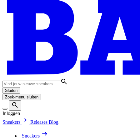
Sluiten
Zoek-menu sluiten
Inloggen
Sneakers
Releases
Blog
Sneakers