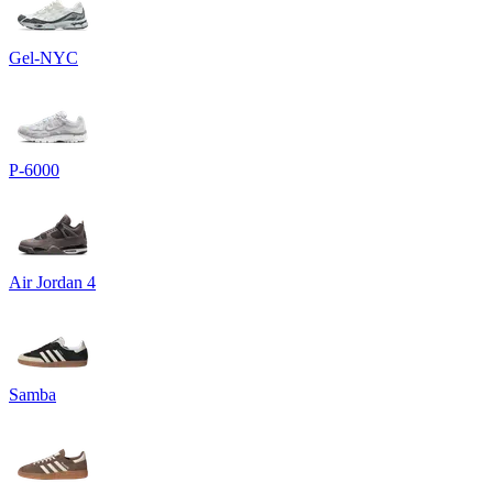
Gel-NYC
P-6000
Air Jordan 4
Samba