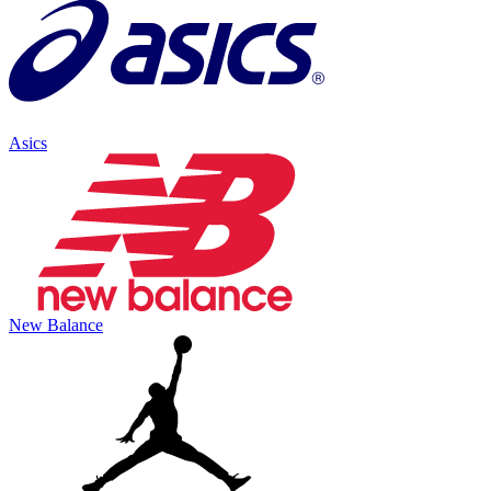
Asics
New Balance