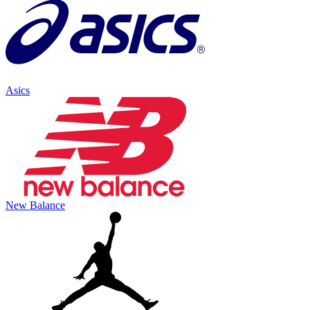
Asics
New Balance