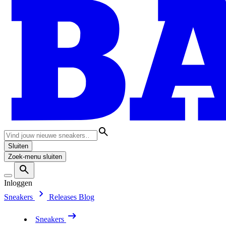
Sluiten
Zoek-menu sluiten
Inloggen
Sneakers
Releases
Blog
Sneakers