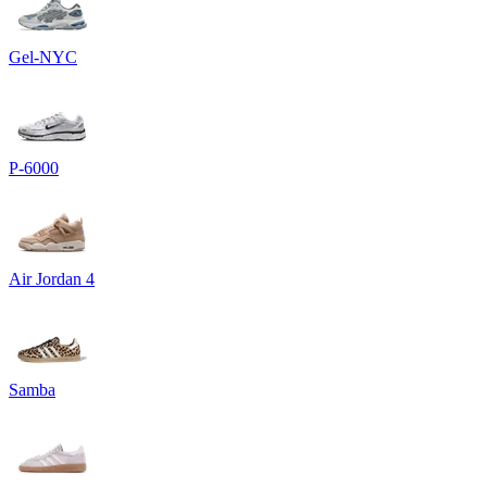
Gel-NYC
P-6000
Air Jordan 4
Samba