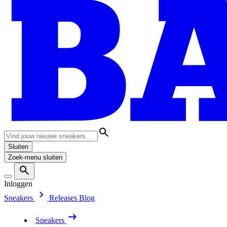
Sluiten
Zoek-menu sluiten
Inloggen
Sneakers
Releases
Blog
Sneakers