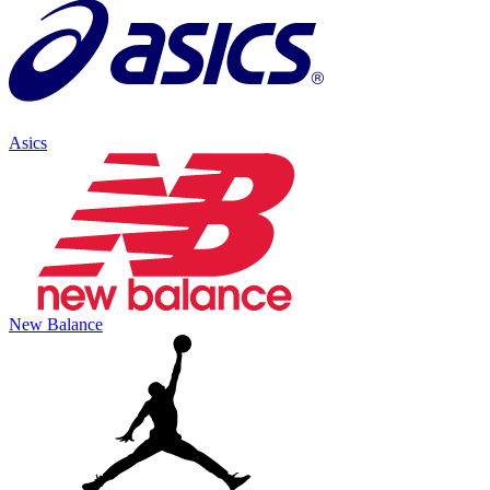
Asics
New Balance