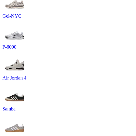
Gel-NYC
P-6000
Air Jordan 4
Samba