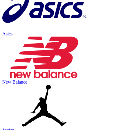
Asics
New Balance