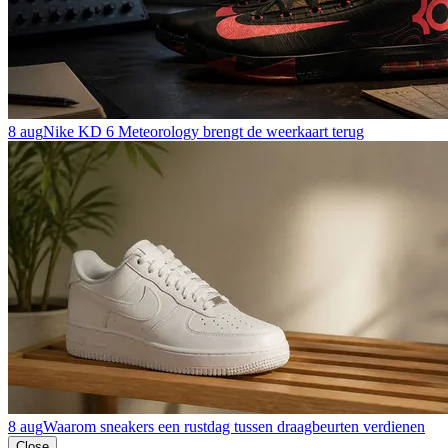
8 aug
Nike KD 6 Meteorology brengt de weerkaart terug
8 aug
Waarom sneakers een rustdag tussen draagbeurten verdienen
Close