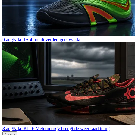
9 aug
Nike JA 4 houdt verdedigers wakker
8 aug
Nike KD 6 Meteorology brengt de weerkaart terug
Close