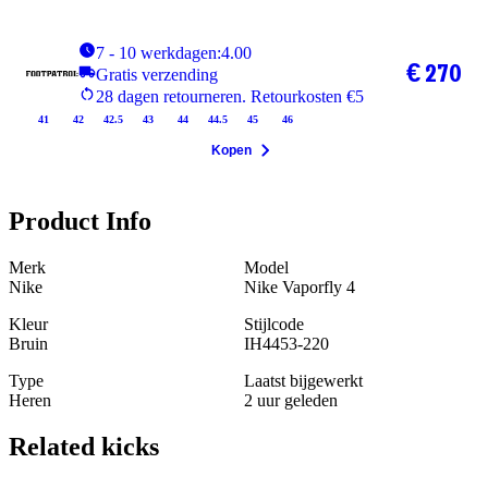
7 - 10 werkdagen:4.00
€ 270
Gratis verzending
28 dagen retourneren. Retourkosten €5
41
42
42.5
43
44
44.5
45
46
Kopen
Product Info
Merk
Model
Nike
Nike Vaporfly 4
Kleur
Stijlcode
Bruin
IH4453-220
Type
Laatst bijgewerkt
Heren
2 uur geleden
Related
kicks