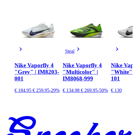
Steal
Nike Vaporfly 4
Nike Vaporfly 4
Nike Vapo
"Grey" | IM8203-
"Multicolor" |
"White" 
001
IM8068-999
101
€ 184.95
€ 259.95
-29%
€ 134.98
€ 269.95
-50%
€ 130