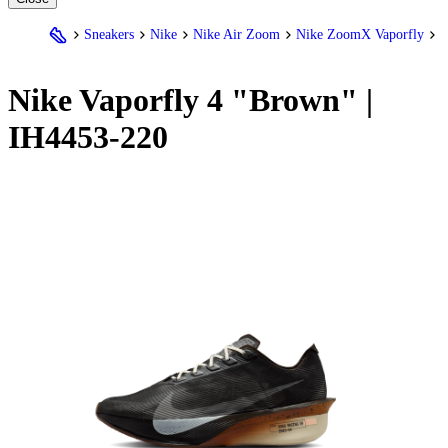
Sneakers
Nike
Nike Air Zoom
Nike ZoomX Vaporfly
N
Nike
Vaporfly 4 "Brown" |
IH4453-220