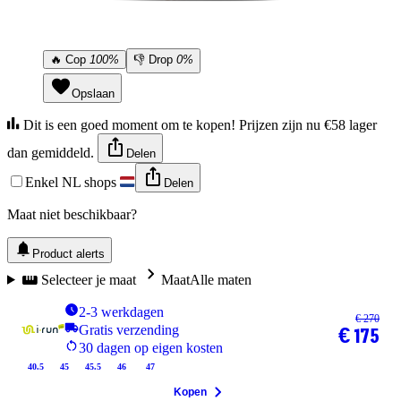
🔥
Cop
100%
👎
Drop
0%
Opslaan
Dit is een goed moment om te kopen! Prijzen zijn nu €58 lager
dan gemiddeld.
Delen
Enkel NL shops
Delen
Maat niet beschikbaar?
Product alerts
Selecteer je maat
Maat
Alle maten
2-3 werkdagen
€ 270
Gratis verzending
€ 175
30 dagen op eigen kosten
40.5
45
45.5
46
47
Kopen