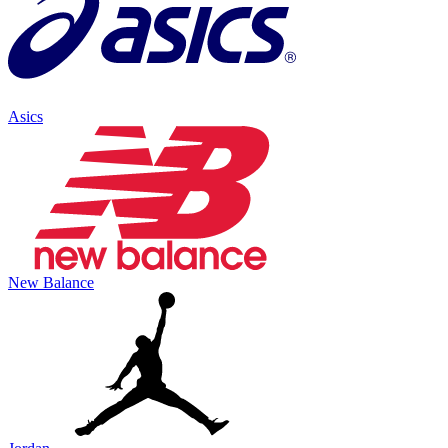
Asics
New Balance