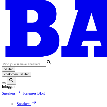
Sluiten
Zoek-menu sluiten
Inloggen
Sneakers
Releases
Blog
Sneakers