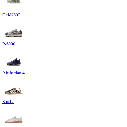
Gel-NYC
P-6000
Air Jordan 4
Samba