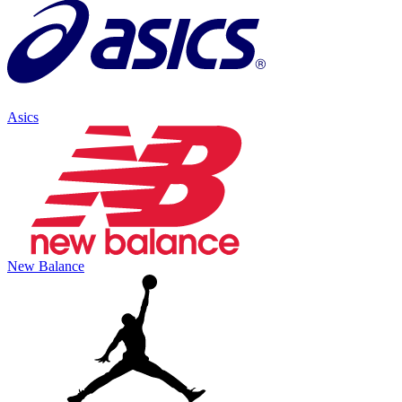
Asics
New Balance