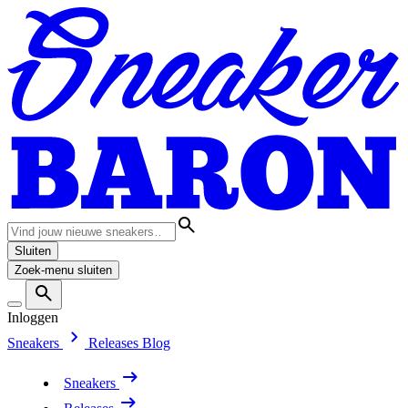
Sluiten
Zoek-menu sluiten
Inloggen
Sneakers
Releases
Blog
Sneakers