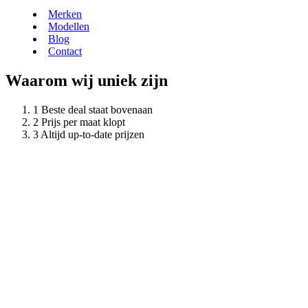
Merken
Modellen
Blog
Contact
Waarom wij uniek zijn
Beste deal staat bovenaan
Prijs per maat klopt
Altijd up-to-date prijzen