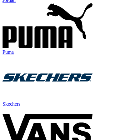
Jordan
Puma
Skechers