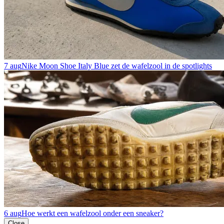
7 aug
Nike Moon Shoe Italy Blue zet de wafelzool in de spotlights
6 aug
Hoe werkt een wafelzool onder een sneaker?
Close