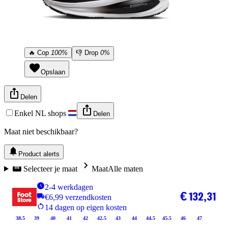
🔥
Cop
100%
👎
Drop
0%
Opslaan
Delen
Enkel NL shops
Delen
Maat niet beschikbaar?
Product alerts
Selecteer je maat
Maat
Alle maten
2-4 werkdagen
€ 132,31
€6,99 verzendkosten
14 dagen op eigen kosten
38.5
39
40
41
42
42.5
43
44
44.5
45.5
46
47