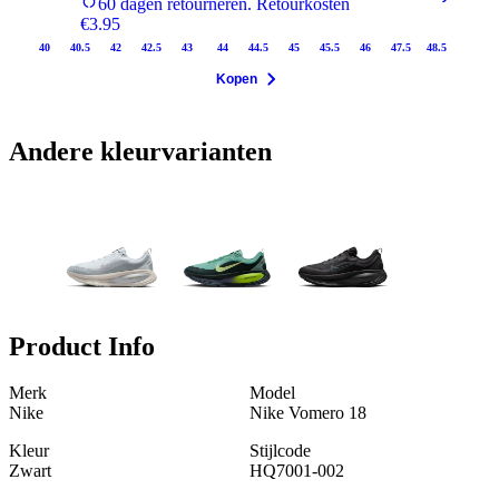
60 dagen retourneren. Retourkosten
€3.95
40
40.5
42
42.5
43
44
44.5
45
45.5
46
47.5
48.5
Kopen
Andere kleurvarianten
Product Info
Merk
Model
Nike
Nike Vomero 18
Kleur
Stijlcode
Zwart
HQ7001-002