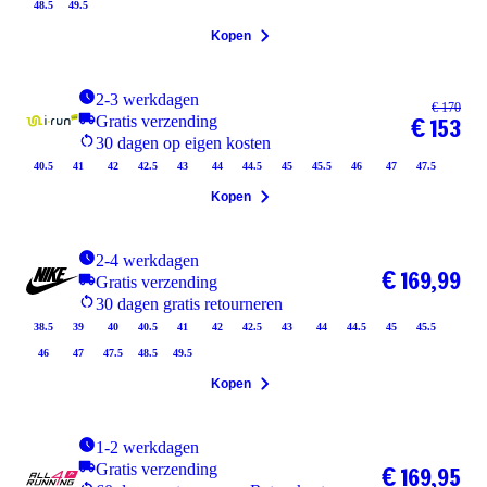
48.5
49.5
Kopen
2-3 werkdagen
€ 170
Gratis verzending
€ 153
30 dagen op eigen kosten
40.5
41
42
42.5
43
44
44.5
45
45.5
46
47
47.5
Kopen
2-4 werkdagen
€ 169,99
Gratis verzending
30 dagen gratis retourneren
38.5
39
40
40.5
41
42
42.5
43
44
44.5
45
45.5
46
47
47.5
48.5
49.5
Kopen
1-2 werkdagen
Gratis verzending
€ 169,95