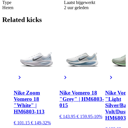
Type
Laatst bijgewerkt
Heren
2 uur geleden
Related
kicks
Nike Zoom
Nike Vomero 18
Nike Vom
Vomero 18
"Grey" | HM6803-
"Light
"White" |
015
Silver/Ba
HM6803-113
Volt/Dust
€ 143.95
€ 159.95
-10%
HM6803-
€ 101.15
€ 149
-32%