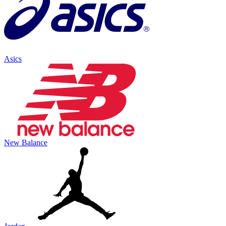
Asics
New Balance