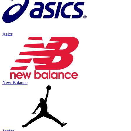
Asics
New Balance