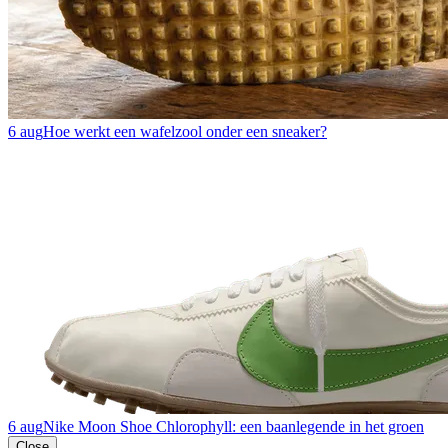
6 aug
Hoe werkt een wafelzool onder een sneaker?
6 aug
Nike Moon Shoe Chlorophyll: een baanlegende in het groen
Close