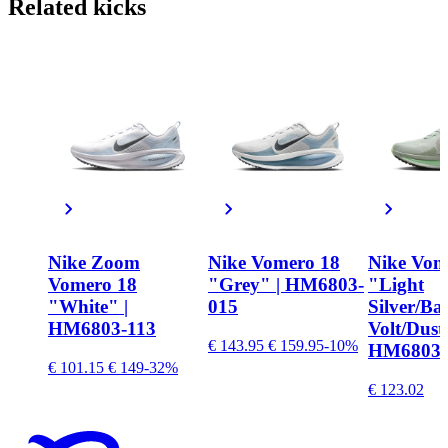
Related
kicks
Nike Zoom
Nike Vomero 18
Nike Vom
Vomero 18
"Grey" | HM6803-
"Light
"White" |
015
Silver/Ba
HM6803-113
Volt/Dust
€ 143.95
€ 159.95
-10%
HM6803-
€ 101.15
€ 149
-32%
€ 123.02