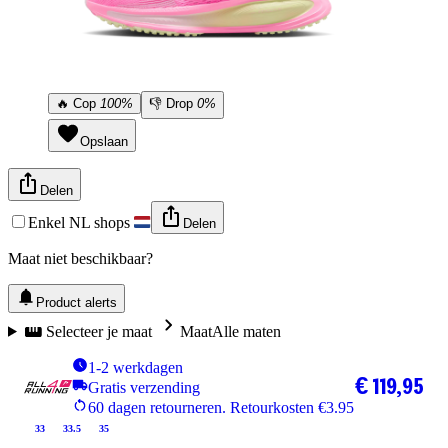
🔥
Cop
100%
👎
Drop
0%
Opslaan
Delen
Enkel NL shops
Delen
Maat niet beschikbaar?
Product alerts
Selecteer je maat
Maat
Alle maten
1-2 werkdagen
€ 119,95
Gratis verzending
60 dagen retourneren. Retourkosten €3.95
33
33.5
35