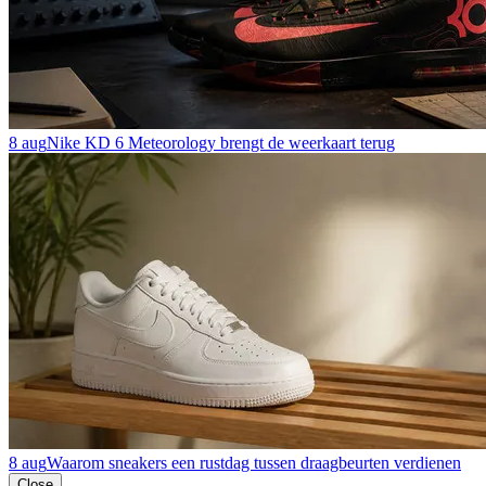
8 aug
Nike KD 6 Meteorology brengt de weerkaart terug
8 aug
Waarom sneakers een rustdag tussen draagbeurten verdienen
Close