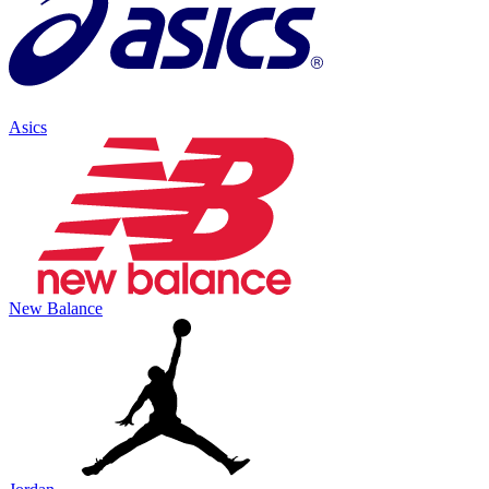
Asics
New Balance