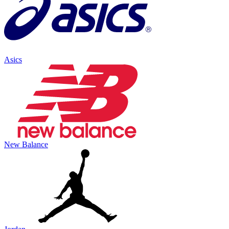
Asics
New Balance