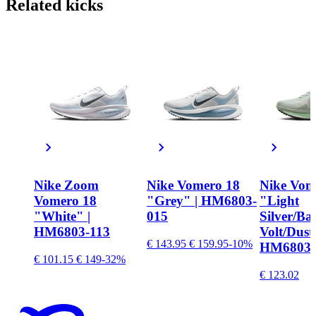
Related
kicks
Nike Zoom
Nike Vomero 18
Nike Vom
Vomero 18
"Grey" | HM6803-
"Light
"White" |
015
Silver/Ba
HM6803-113
Volt/Dust
€ 143.95
€ 159.95
-10%
HM6803-
€ 101.15
€ 149
-32%
€ 123.02