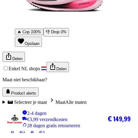
🔥
Cop
100%
👎
Drop
0%
Opslaan
Delen
Enkel NL shops
Delen
Maat niet beschikbaar?
Product alerts
Selecteer je maat
Maat
Alle maten
2-4 dagen
€ 149,99
€3,99 verzendkosten
28 dagen gratis retourneren
43
45.5
46
47.5