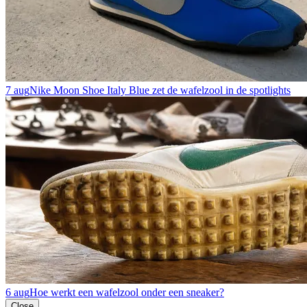
7 aug
Nike Moon Shoe Italy Blue zet de wafelzool in de spotlights
6 aug
Hoe werkt een wafelzool onder een sneaker?
Close