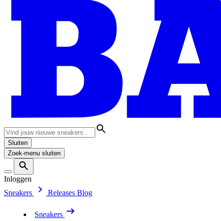
Sluiten
Zoek-menu sluiten
Inloggen
Sneakers
Releases
Blog
Sneakers