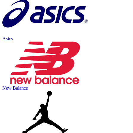
Asics
New Balance