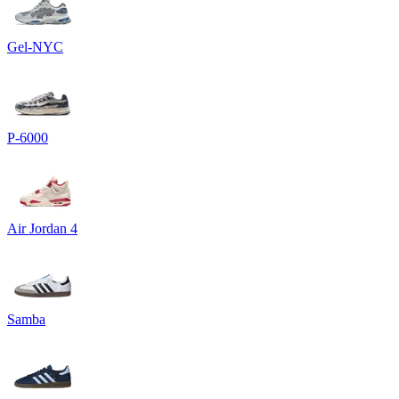
Gel-NYC
P-6000
Air Jordan 4
Samba