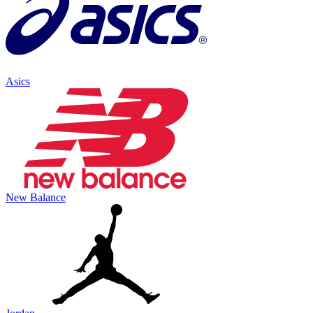
Asics
New Balance