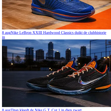
8 aug
Nike LeBron XXIII Hardwood Classics duikt de clubhistorie
in
8 aug
Titan kleedt de Nike G.T. Cut 1 in diep zwart