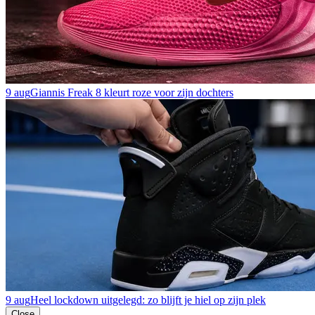
9 aug
Giannis Freak 8 kleurt roze voor zijn dochters
9 aug
Heel lockdown uitgelegd: zo blijft je hiel op zijn plek
Close