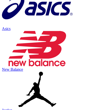
Asics
New Balance