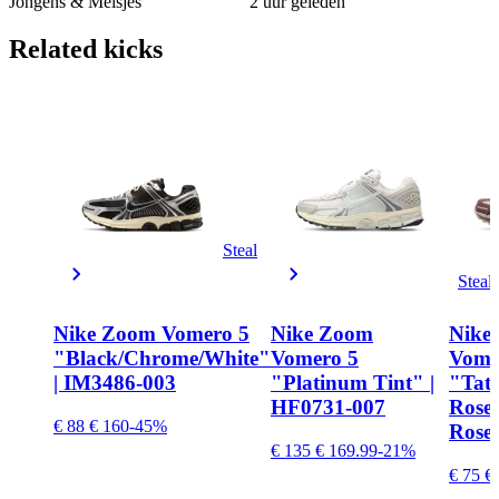
Jongens & Meisjes
2 uur geleden
Related
kicks
Steal
Steal
Nike Zoom Vomero 5
Nike Zoom
Nike
"Black/Chrome/White"
Vomero 5
Vome
| IM3486-003
"Platinum Tint" |
"Tatt
HF0731-007
Rose-
€ 88
€ 160
-45%
Rose"
€ 135
€ 169.99
-21%
€ 75
€ 