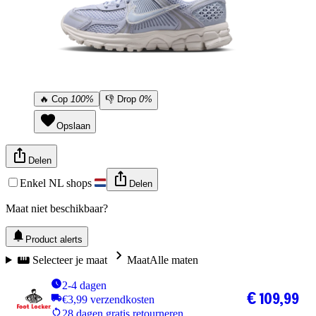
🔥
Cop
100%
👎
Drop
0%
Opslaan
Delen
Enkel NL shops
Delen
Maat niet beschikbaar?
Product alerts
Selecteer je maat
Maat
Alle maten
2-4 dagen
€ 109,99
€3,99 verzendkosten
28 dagen gratis retourneren