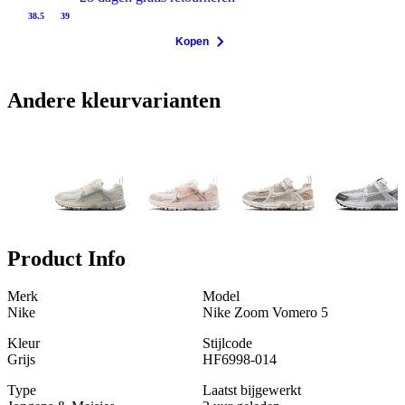
38.5
39
Kopen
Andere kleurvarianten
Product Info
Merk
Model
Nike
Nike Zoom Vomero 5
Kleur
Stijlcode
Grijs
HF6998-014
Type
Laatst bijgewerkt