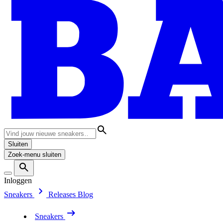
Sluiten
Zoek-menu sluiten
Inloggen
Sneakers
Releases
Blog
Sneakers