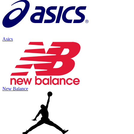
Asics
New Balance