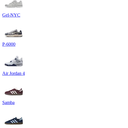
Gel-NYC
P-6000
Air Jordan 4
Samba