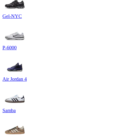
Gel-NYC
P-6000
Air Jordan 4
Samba