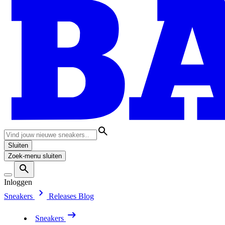
Sluiten
Zoek-menu sluiten
Inloggen
Sneakers
Releases
Blog
Sneakers