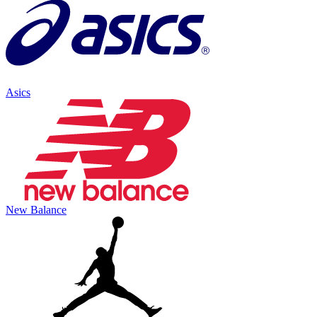
Asics
New Balance