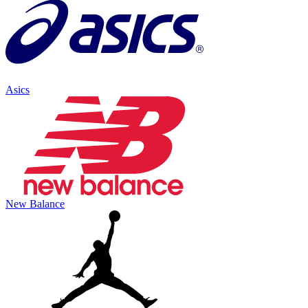
Asics
New Balance