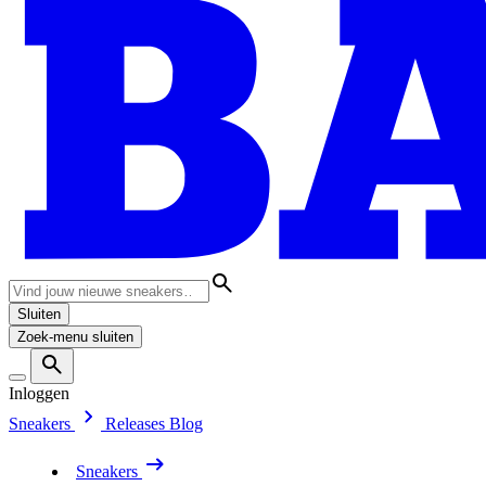
Sluiten
Zoek-menu sluiten
Inloggen
Sneakers
Releases
Blog
Sneakers