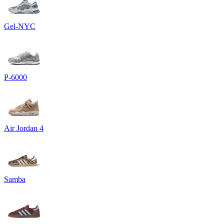
Gel-NYC
P-6000
Air Jordan 4
Samba