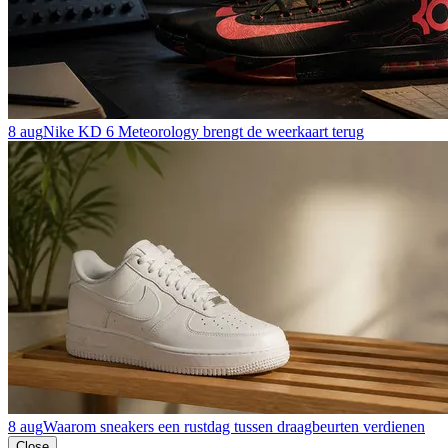
8 aug
Nike KD 6 Meteorology brengt de weerkaart terug
8 aug
Waarom sneakers een rustdag tussen draagbeurten verdienen
Close