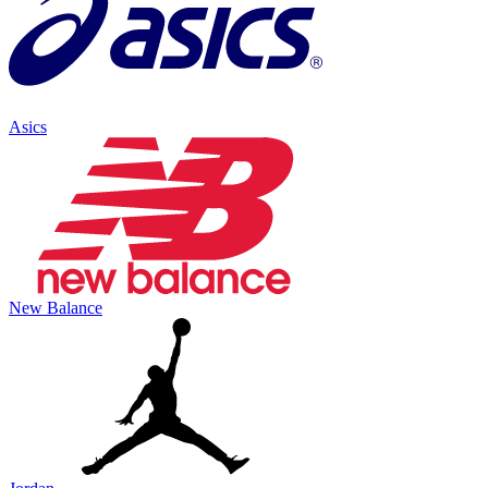
Asics
New Balance