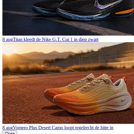
8 aug
Titan kleedt de Nike G.T. Cut 1 in diep zwart
8 aug
Vomero Plus Desert Camo loopt regelrecht de hitte in
Close