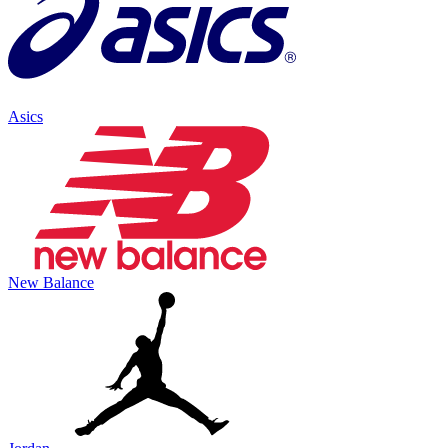
Asics
New Balance