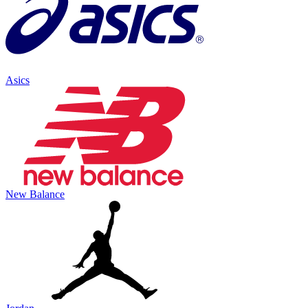
Asics
New Balance