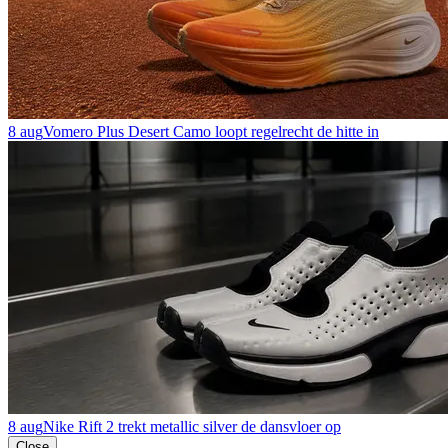
8 aug
Vomero Plus Desert Camo loopt regelrecht de hitte in
8 aug
Nike Rift 2 trekt metallic silver de dansvloer op
Close