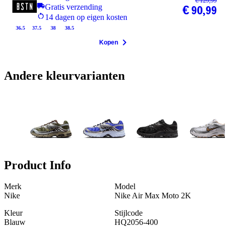
€ 129,99
Gratis verzending
€ 90,99
14 dagen op eigen kosten
36.5
37.5
38
38.5
Kopen
Andere kleurvarianten
Product Info
Merk
Model
Nike
Nike Air Max Moto 2K
Kleur
Stijlcode
Blauw
HQ2056-400