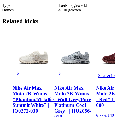
Type
Laatst bijgewerkt
Dames
4 uur geleden
Related
kicks
Steal
🔥
10
Nike Air Max
Nike Air Max
Nike Air
Moto 2K Wmns
Moto 2K Wmns
Moto 2K
"Phantom/Metallic
"Wolf Grey/Pure
"Red" | 
Summit White" |
Platinum-Cool
600
IQ0272-030
Grey" | HQ2056-
€ 77
€ 140
-
010