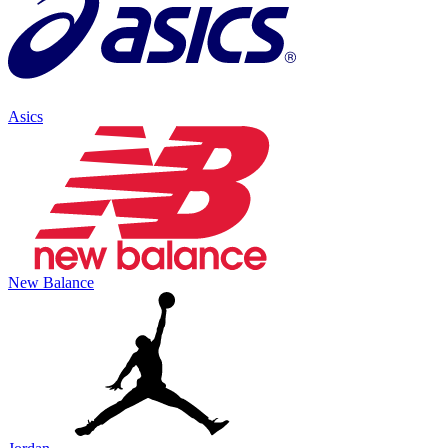
Asics
New Balance