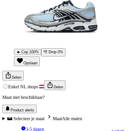
🔥
Cop
100%
👎
Drop
0%
Opslaan
Delen
Enkel NL shops
Delen
Maat niet beschikbaar?
Product alerts
Selecteer je maat
Maat
Alle maten
3-5 dagen