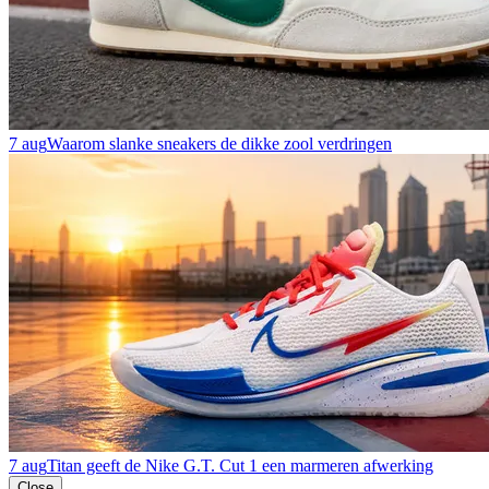
7 aug
Waarom slanke sneakers de dikke zool verdringen
7 aug
Titan geeft de Nike G.T. Cut 1 een marmeren afwerking
Close