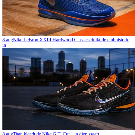
8 aug
Nike LeBron XXIII Hardwood Classics duikt de clubhistorie
in
8 aug
Titan kleedt de Nike G.T. Cut 1 in diep zwart