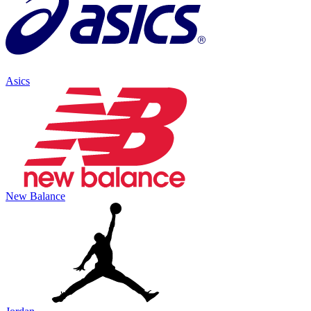
Asics
New Balance