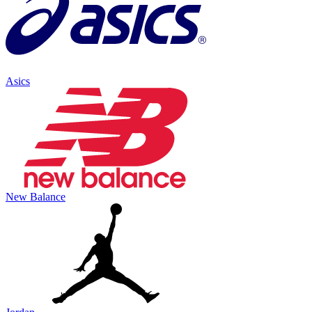
Asics
New Balance