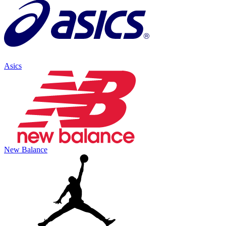
Asics
New Balance