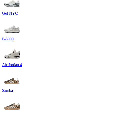
Gel-NYC
P-6000
Air Jordan 4
Samba