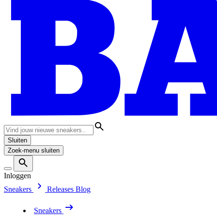
Sluiten
Zoek-menu sluiten
Inloggen
Sneakers
Releases
Blog
Sneakers