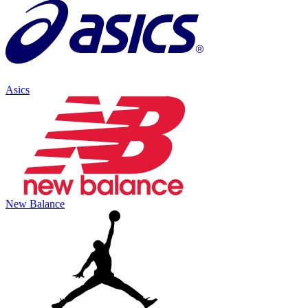
Asics
New Balance