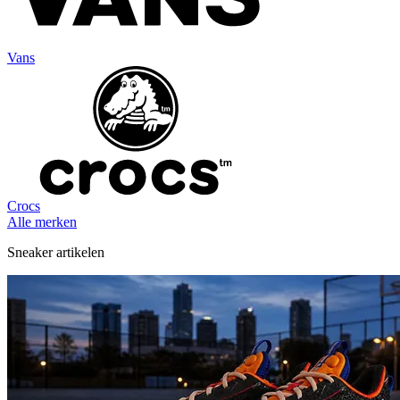
Vans
Crocs
Alle merken
Sneaker artikelen