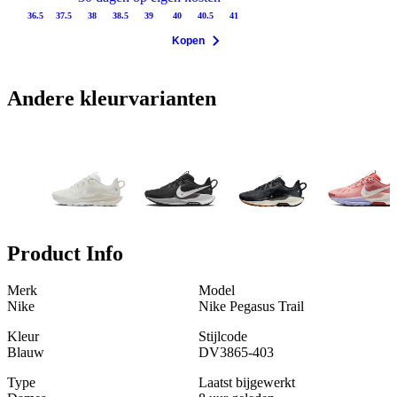
36.5
37.5
38
38.5
39
40
40.5
41
Kopen
Andere kleurvarianten
Product Info
Merk
Model
Nike
Nike Pegasus Trail
Kleur
Stijlcode
Blauw
DV3865-403
Type
Laatst bijgewerkt