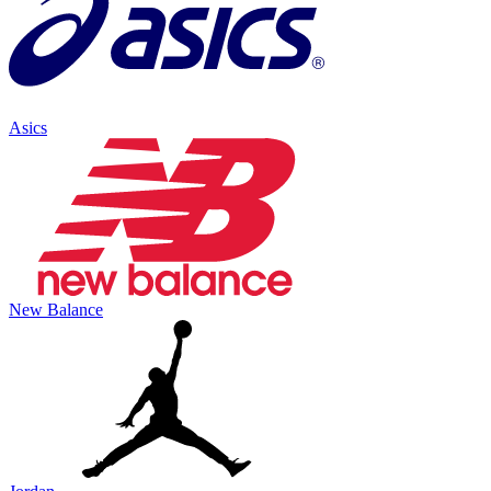
Asics
New Balance