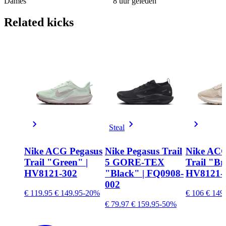
Dames
8 uur geleden
Related
kicks
Steal
Nike ACG Pegasus
Nike Pegasus Trail
Nike ACG
Trail "Green" |
5 GORE-TEX
Trail "Br
HV8121-302
"Black" | FQ0908-
HV8121-
002
€ 119.95
€ 149.95
-20%
€ 106
€ 149
€ 79.97
€ 159.95
-50%