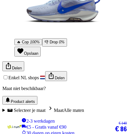
🔥
Cop
100%
👎
Drop
0%
Opslaan
Delen
Enkel NL shops
Delen
Maat niet beschikbaar?
Product alerts
Selecteer je maat
Maat
Alle maten
2-3 werkdagen
€ 140
€5 - Gratis vanaf €90
€ 86
30 dagen op eigen kosten