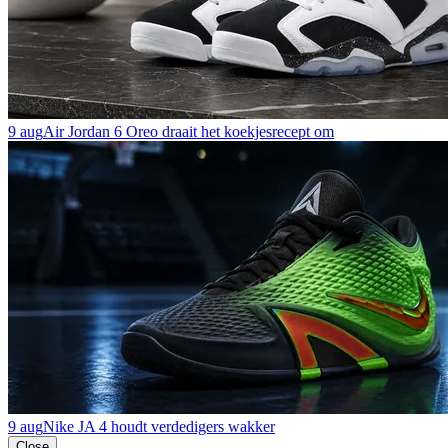
9 aug
Air Jordan 6 Oreo draait het koekjesrecept om
9 aug
Nike JA 4 houdt verdedigers wakker
Close