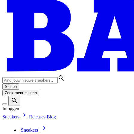
Sluiten
Zoek-menu sluiten
Inloggen
Sneakers
Releases
Blog
Sneakers