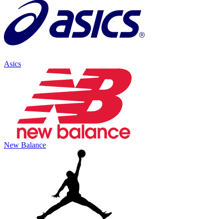
Asics
New Balance