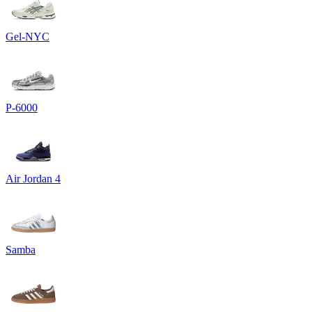
Gel-NYC
P-6000
Air Jordan 4
Samba