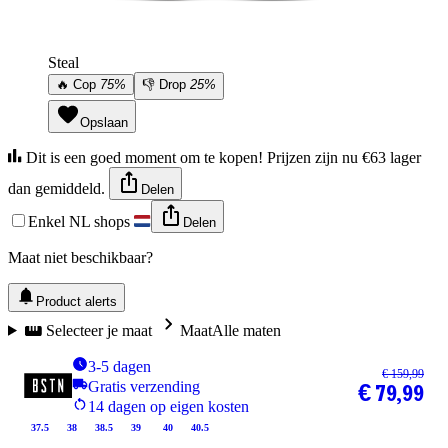
Steal
🔥
Cop
75%
👎
Drop
25%
Opslaan
Dit is een goed moment om te kopen! Prijzen zijn nu €63 lager
dan gemiddeld.
Delen
Enkel NL shops
Delen
Maat niet beschikbaar?
Product alerts
Selecteer je maat
Maat
Alle maten
3-5 dagen
€ 159,99
Gratis verzending
€ 79,99
14 dagen op eigen kosten
37.5
38
38.5
39
40
40.5