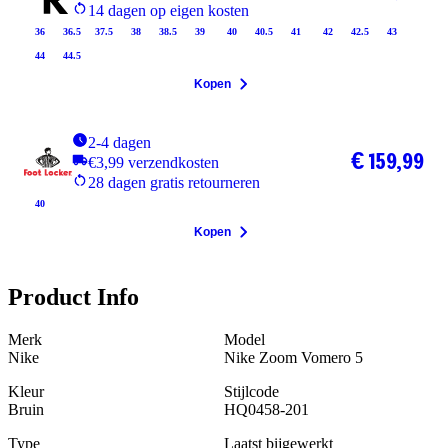
14 dagen op eigen kosten
36
36.5
37.5
38
38.5
39
40
40.5
41
42
42.5
43
44
44.5
Kopen
2-4 dagen
€ 159,99
€3,99 verzendkosten
28 dagen gratis retourneren
40
Kopen
Product Info
Merk
Model
Nike
Nike Zoom Vomero 5
Kleur
Stijlcode
Bruin
HQ0458-201
Type
Laatst bijgewerkt