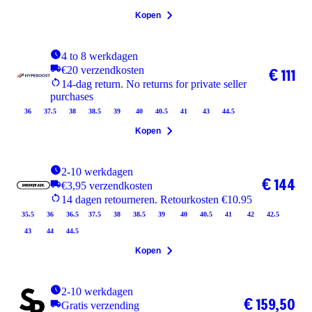
Kopen
4 to 8 werkdagen
€20 verzendkosten
€ 111
14-dag return. No returns for private seller
purchases
36
37.5
38
38.5
39
40
40.5
41
43
44.5
Kopen
2-10 werkdagen
€ 144
€3,95 verzendkosten
14 dagen retourneren. Retourkosten €10.95
35.5
36
36.5
37.5
38
38.5
39
40
40.5
41
42
42.5
43
44
44.5
Kopen
2-10 werkdagen
€ 159,50
Gratis verzending