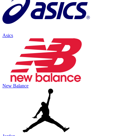
Asics
New Balance