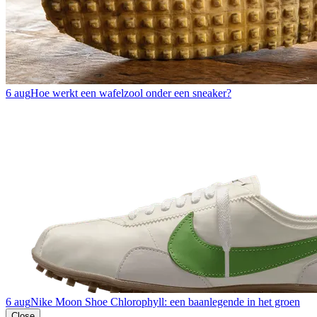
6 aug
Hoe werkt een wafelzool onder een sneaker?
6 aug
Nike Moon Shoe Chlorophyll: een baanlegende in het groen
Close