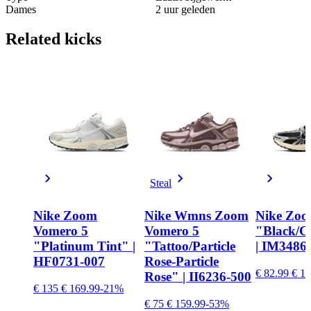
Dames
2 uur geleden
Related
kicks
Steal
Nike Zoom
Nike Wmns Zoom
Nike Zoo
Vomero 5
Vomero 5
"Black/C
"Platinum Tint" |
"Tattoo/Particle
| IM3486
HF0731-007
Rose-Particle
€ 82.99
€ 15
Rose" | II6236-500
€ 135
€ 169.99
-21%
€ 75
€ 159.99
-53%