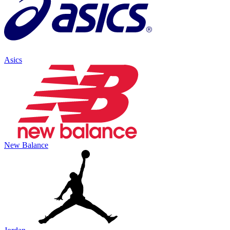
Asics
New Balance