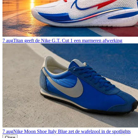
7 aug
Titan geeft de Nike G.T. Cut 1 een marmeren afwerking
7 aug
Nike Moon Shoe Italy Blue zet de wafelzool in de spotlights
Close