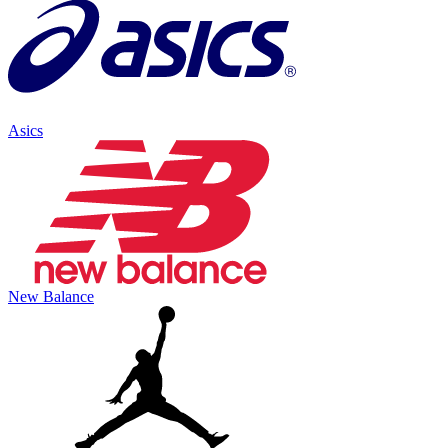
Asics
New Balance