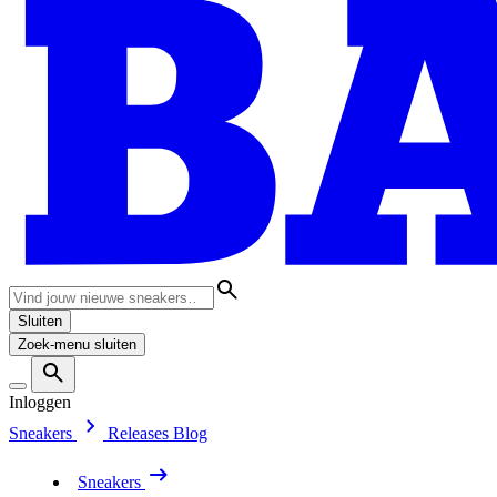
Sluiten
Zoek-menu sluiten
Inloggen
Sneakers
Releases
Blog
Sneakers