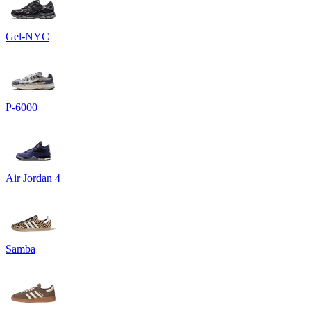
Gel-NYC
P-6000
Air Jordan 4
Samba